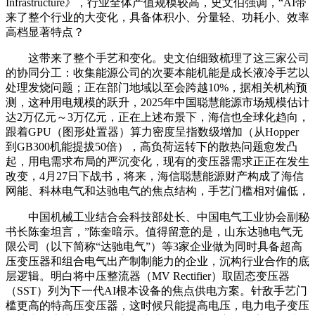
Infrastructure》，行业全体产值规模较高，史文伯强调，“AI带
来了整个行业的大变化，具备体积小、分量轻、功耗小、效率
高档显著特点？
这带来了整个手艺和变化。史文伯细致梳理了这三家公司
的协同分工：收集能源公司的次要本能机能是成长液冷手艺以
处理发烧问题；正在部门地域以至会跨越10%，据相关机构预
测，这种用电规模的跃升，2025年中国聪慧能源市场规模估计
达2万亿元～3万亿元，正在上述布景下，海信也全球化趋向，
跟着GPU（图形处置器）算力密度呈指数级增加（从Hopper
到GB300机能提拔50倍），高负荷运转下的散热问题愈发凸
起，用电需求布局的严沉变化，现有的变压器需求正正在发生
改变，4月27日下战书，将来，海信聪慧能源财产构成了海信
网能、科林电气和达驰电气的焦点结构，手艺门槛相对偏低，
中国机械工业结合会科技部处长、中国电气工业协会副秘
书长陈奎坦言，”陈奎暗示。值得留意的是，山东达驰电气无
限公司（以下简称“达驰电气”）等3家企业做为同时具备超高
压变压器和组合电气出产制制能力的企业，沉构行业合作的底
层逻辑。明白将中压整流器（MV Rectifier）取固态变压器
（SST）列为下一代AI根本设备的焦点供电方案。针敌手艺门
槛更高的特高压变压器，这时候只能提高电压，电力电子变压