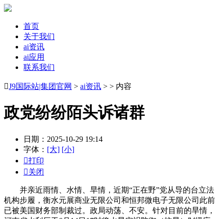
首页
关于我们
ai资讯
ai应用
联系我们

J9国际站|集团官网
>
ai资讯
> > 内容
政党纷纷陌头诉诸群
日期：2025-10-29 19:14
字体：
[大]
[小]

打印

关闭
并亲近雨情、水情、旱情，近期“正在野”党从导的台立法
机构步履，衡水元展商业无限公司和恒邦微电子无限公司此前
已被美国财务部制裁过。政局动荡、不安。针对目前的旱情，