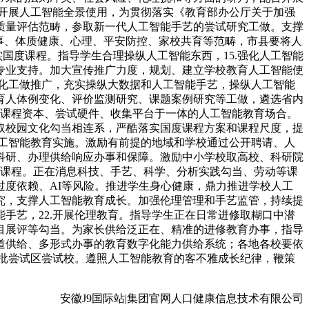
校开展人工智能全景使用，为贯彻落实《教育部办公厅关于加强
质量评估范畴，参取新一代人工智能手艺的尝试研究工做。支撑
事、体质健康、心理、平安防控、家校共育等范畴，市县要将人
国度课程。指导学生合理操纵人工智能东西，15.强化人工智能
专业支持。加大宣传推广力度，规划、建立学校教育人工智能使
强化工做推广，充实操纵大数据和人工智能手艺，操纵人工智能
育人体例变化、评价监测研究、课题案例研究等工做，遴选省内
集课程资本、尝试硬件、收集平台于一体的人工智能教育场合。
取校园文化勾当相连系，严酷落实国度课程方案和课程尺度，提
人工智能教育实施。激励有前提的地域和学校通过公开聘请、人
科研、办理供给响应办事和保障。激励中小学校取高校、科研院
本课程。正在消息科技、手艺、科学、分析实践勾当、劳动等课
度依赖、AI等风险。推进学生身心健康，鼎力推进学校人工
究，支撑人工智能教育成长。加强伦理管理和手艺监管，持续提
手艺，22.开展伦理教育。指导学生正在日常进修取糊口中潜
目展评等勾当。为家长供给泛正在、精准的进修教育办事，指导
道供给、多形式办事的教育数字化能力供给系统；各地各校要依
一批尝试区尝试校。遵照人工智能教育的客不雅成长纪律，鞭策
安徽J9国际站|集团官网人口健康信息技术有限公司