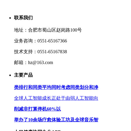
联系我们
地址：合肥市蜀山区赵岗路100号
业务咨询：0551-65167366
技术支持：0551-65167838
邮箱：hz@163.com
主要产品
类排行和同类平均同时考虑同类划分和净
全球人工智能成长正处于由弱人工智能向
削减非打算停机60%以
举办了10余场疗愈体验工坊及全球音乐智