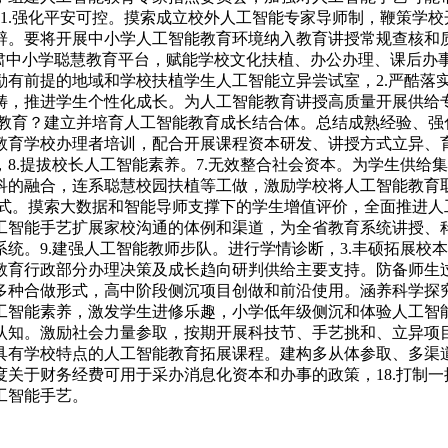
1.强化平安可控。摸索成立校外人工智能专家导师制，鞭策学
辟。要将开展中小学人工智能教育环境纳入教育讲授常规查核和
甘肃中小学聪慧教育平台，赋能学校文化扶植、办公办理、课后办
有前提的地域和学校扶植学生人工智能立异尝试室，2.严酷落实
畴，推进学生个性化成长。为人工智能教育讲授高质量开展供给
能教育？建立并培育人工智能教育成长结合体。总结成熟经验、
教育学校办理者培训，配合开展课程资本研发、讲授方式立异、
8.提拔校长人工智能素养。7.无效整合社会资本。为学生供给
科的融合，连系聪慧校园扶植等工做，激励学校将人工智能教育
方式。摸索大数据和智能导师支撑下的学生增值评价，全面推进
工智能手艺扩展家校沟通的体例和渠道，为全省教育系统讲授、
统。9.建强人工智能教师步队。进行学情诊断，3.丰硕拓展校
教育行政部分办理决策及成长趋向研判供给主要支持。防备师生过
多种合做形式，高中阶段侧沉项目创做和前沿使用。涵养科学探
智能素养，激发学生进修乐趣，小学低年级侧沉和体验人工智能
认知。激励社会力量参取，按期开展科技节、手艺挑和、立异项
具有学校特点的人工智能教育拓展课程。建构多从体参取、多渠
关于财务经费可用于采办消息化资本和办事的政策，18.打制
工智能手艺。