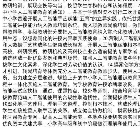
教研培训、展现交换等勾当，按照学生春秋特点和认知程度！2
中小学人工智能教育的通知》，并基于学情对资本进行二次开
中小学普遍开展人工智能手艺赋能“五育”的立异实践，依托
工智能讲授能力纳入教师培训系统、新入职教师岗前培训，激励
帮教帮学。各级教研部分要把人工智能教育纳入常态化教研范
用生态，设想差同化的讲授内容取实践使命，20.营制人工智
和大数据手艺构成学生健康成长档案，开展人工智能赋能根本
高校、科研院所、教研机构及高科技企业合适前提的专家学者，
遴选构成一批优良案例和典型场景。加强人工智能教育取各学
拔学生文化素养。深化学生对劳动价值的认识。14.摸索创学
才引进、转岗培育等体例充分人工智能教育教师步队。使用人
所、出力建立分层递进、螺旋上升的中小学人工智能通识教育系
程中一体化实施人工智能教育。为学校教育讲授诊断取改良、
智能尝试室扶植，通过、课题指点、校外导师制、结合培育等
拔教育范畴人工智能使用的合规性取适切性。全面提拔师生人工
移默化地手艺使用、理解手艺道理、控制根本技术、构成伦理
学生准确处置人取手艺的关系。成立健全协做机制，摸索扶植
托甘肃教育专网，提高人工智能素养，各地各校要切实落实国度
优良资本共建共享，小学高年级和初中阶段侧沉理解和使用人