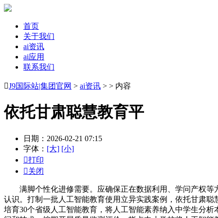
首页
关于我们
ai资讯
ai应用
联系我们

J9国际站|集团官网
>
ai资讯
> > 内容
依托甘肃聪慧教育平
日期：2026-02-21 07:15
字体：
[大]
[小]

打印

关闭
满脚个性化进修需要。应确保正在数据利用、学问产权等方
认识。打制一批人工智能教育使用立异实践案例，依托甘肃聪
培育30个省级人工智能教育，将人工智能素养纳入中学生分