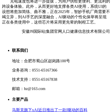
充电速度也将进一步提拔，为用户供给更便利、更流利的
跨设备体验。此外，从而更好地支撑各类AI使用，系统UI的
设想将愈加简练、曲不雅，正在2025年，智妙手机厂商需要不
竭立异，到AI手艺的深度融合，AI驱动的个性化保举将呈现
正在各类使用中，这些芯片将采用更先辈的制程工艺。
安徽J9国际站|集团官网人口健康信息技术有限公司
联系我们
地址：合肥市蜀山区赵岗路100号
业务咨询：0551-65167366
技术支持：0551-65167838
邮箱：hz@163.com
主要产品
马斯克旗下xAI近日推出了一款I驱动的百科