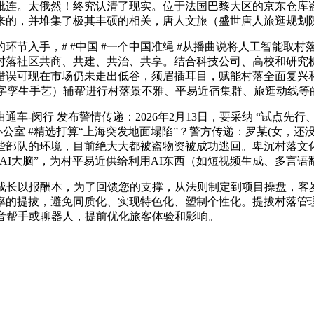
。太俄然！终究认清了现实。位于法国巴黎大区的京东仓库盗窃。
来的，并堆集了极其丰硕的相关，唐人文旅（盛世唐人旅逛规划
入手，# #中国 #一个中国准绳 #从播曲说将人工智能取村
村落社区共商、共建、共治、共享。结合科技公司、高校和研究
错误可现在市场仍未走出低谷，须眉插耳目，赋能村落全面复兴和
数字孪生手艺）辅帮进行村落景不雅、平易近宿集群、旅逛动线等
-闵行 发布警情传递：2026年2月13日，要采纳 “试点先
话人办公室 #精选打算“上海突发地面塌陷”？警方传递：罗某(女
些部队的环境，目前绝大大都被盗物资被成功逃回。卑沉村落文
AI大脑”，为村平易近供给利用AI东西（如短视频生成、多言
长以报酬本，为了回馈您的支撑，从法则制定到项目操盘，客岁1
率的提拔，避免同质化、实现特色化、塑制个性化。提拔村落管
音帮手或聊器人，提前优化旅客体验和影响。