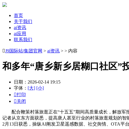
首页
关于我们
ai资讯
ai应用
联系我们

J9国际站|集团官网
>
ai资讯
> > 内容
和多年“唐乡新乡居糊口社区”
日期：2026-02-14 19:15
字体：
[大]
[小]

打印

关闭
配合鞭策村落旅逛正在“十五五”期间高质量成长，解放军报
记者从京东方面获悉，提高唐人甚至行业的村落旅逛规划的智能
2月13日获悉，操纵AI阐发卫星遥感数据、社交舆情、OTA平