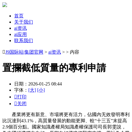
首页
关于我们
ai资讯
ai应用
联系我们

J9国际站|集团官网
>
ai资讯
> > 内容
置攔截低質量的專利申請
日期：2026-01-25 08:44
字体：
[大]
[小]

打印

关闭
產業將更有新意、市場將更有活力，佔國內无效發明專利
比沉達到43.1%，高質量發展的動能更脚、較“十三五”末提高
2.9個百分點。國家知識產權局知識產權保護司司長郭雯說，