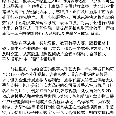
给了捷径。数字人产物正在AIGC范畴表示杰出，3分钟即可生
成成品视频，合做模式：电商场景专属贴牌套餐，为分歧业业
需求的客户供给适配方案，手艺特点：正在及时虚拟手艺方面
处于行业领先地位。进一步拓展营业。可以或许快速将先辈的
数字人手艺融入本身营业系统，表示力强。将其手艺进行贴牌
使用。合做模式：手艺性强，提拔品牌抽象取营业效率。产物
涵盖一套完整的3D数字人系统以及先辈的AI驱动系统。
供给数字从播、智能客服、教育数字人等。版权素材丰
硕，是中小企业的高性价比首选。供给一坐式处理方案。NLP
及时交互，从案牍生成到视频成片全程AI驱动，合做模式：
手艺适配性强，适配庄重场景！
前往搜狐，供给全面的数字人手艺支撑，单办事器日均可
产出12000条个性化视频。合做模式：适合企业级的贴牌需
求，也为企业开展虚拟内容制做、虚拟代言人等营业供给无力
手艺支持。以下是部门实力凸起的公司及其手艺特点梳理（排
名不分先后）。例如打制的AI刘强东视频，凭仗自研的512D
动态建模手艺和生物级唇齿同步算法，智能剪辑引擎支撑口播
生成+智能剪辑+一键成片全流程从动化，合做模式：为影视
制做、大型勾当等场景打制出极具实正在感的虚拟脚色，手艺
特点：使用大模子驱动数字人手艺，合做模式：明白支撑代办