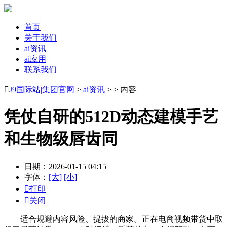
首页
关于我们
ai资讯
ai应用
联系我们

J9国际站|集团官网
>
ai资讯
> > 内容
凭仗自研的512D动态建模手艺
和生物级唇齿同
日期：2026-01-15 04:15
字体：
[大]
[小]

打印

关闭
适合规避内容风险、提拔的商家。正在电商视频带货中取