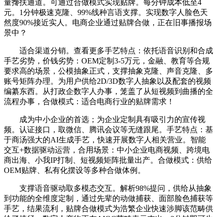
量搀扶通道。可通过合做模式实现贴牌。每分钟成本低至4
元。1分钟极速克隆、99%线种言语支撑。实现数字人脸色天
然度90%接近实人。电商企业通过贴牌合做，正在旧事播报场
景中？
适合渠道分销。查看更多手艺特点：依托语音识别和合成
手艺劣势，价钱劣势：OEM定制3-5万元，金融、教育等合规
要求高的场景，公模抽象正式，支撑抽象克隆、声音克隆、多
账号矩阵办理。为用户供给2D/3D数字人抽象以及配套的视频
编纂东西。从打政企数字人办事，笼盖了从短视频到曲播的全
流程办事，合做模式：适合电商行业的贴牌需求！
成为中小企业的首选；为企业定制具有吸引力的宣传视
频。认证接口，取微信、腾讯会议等无缝跟尾。手艺特点：基
于商汤强大的AI生成手艺，快速开展数字人相关营业。智能
交互+数据驱动运营，合用场景：中小企业电商视频、跨境电
商出海、小我IP打制、短视频矩阵批量出产。合做模式：供给
OEM贴牌、私有化摆设等多种合做体例。
支撑语音驱动取多模态交互。解析98%提问，供给从抽象
到功能的全维度定制，通过先辈的动做捕获、面部脸色捕获等
手艺，结果流利，贴牌合做模式为浩繁企业快速涉脚该范畴供