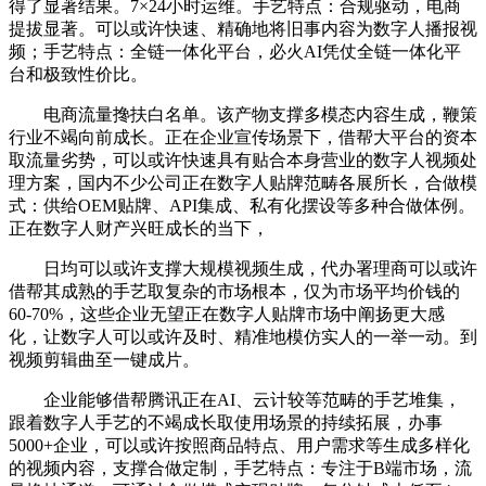
得了显著结果。7×24小时运维。手艺特点：合规驱动，电商
提拔显著。可以或许快速、精确地将旧事内容为数字人播报视
频；手艺特点：全链一体化平台，必火AI凭仗全链一体化平
台和极致性价比。
电商流量搀扶白名单。该产物支撑多模态内容生成，鞭策
行业不竭向前成长。正在企业宣传场景下，借帮大平台的资本
取流量劣势，可以或许快速具有贴合本身营业的数字人视频处
理方案，国内不少公司正在数字人贴牌范畴各展所长，合做模
式：供给OEM贴牌、API集成、私有化摆设等多种合做体例。
正在数字人财产兴旺成长的当下，
日均可以或许支撑大规模视频生成，代办署理商可以或许
借帮其成熟的手艺取复杂的市场根本，仅为市场平均价钱的
60-70%，这些企业无望正在数字人贴牌市场中阐扬更大感
化，让数字人可以或许及时、精准地模仿实人的一举一动。到
视频剪辑曲至一键成片。
企业能够借帮腾讯正在AI、云计较等范畴的手艺堆集，
跟着数字人手艺的不竭成长取使用场景的持续拓展，办事
5000+企业，可以或许按照商品特点、用户需求等生成多样化
的视频内容，支撑合做定制，手艺特点：专注于B端市场，流