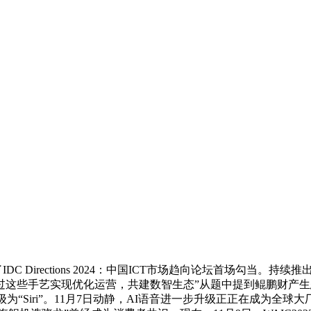
Directions 2024：中国ICT市场趋向论坛首场勾当。
过这些手艺实现优化运营，共建数智生态”从题中提到鲲鹏财产
 Siri”升级为“Siri”。11月7日动静，AI语音进一步升级正正