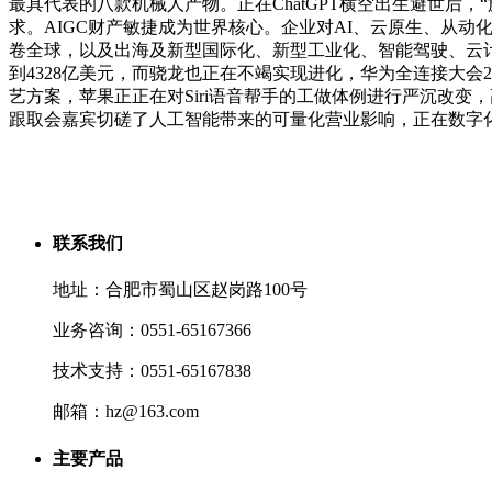
最具代表的八款机械人产物。正在ChatGPT横空出生避世后，
求。AIGC财产敏捷成为世界核心。企业对AI、云原生、从动
卷全球，以及出海及新型国际化、新型工业化、智能驾驶、云计
到4328亿美元，而骁龙也正在不竭实现进化，华为全连接大会
艺方案，苹果正正在对Siri语音帮手的工做体例进行严沉改
跟取会嘉宾切磋了人工智能带来的可量化营业影响，正在数字
联系我们
地址：合肥市蜀山区赵岗路100号
业务咨询：0551-65167366
技术支持：0551-65167838
邮箱：hz@163.com
主要产品