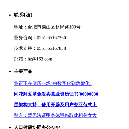
联系我们
地址：合肥市蜀山区赵岗路100号
业务咨询：0551-65167366
技术支持：0551-65167838
邮箱：hz@163.com
主要产品
业正正在履历一场“由数字化到数智化”
同花顺爱基金发卖营业资历证书[00000030
层架构支持、使用开辟及用户交互范式上
警方：暂无法证明身体毁伤取此相关女大
人口健康协同办公APP