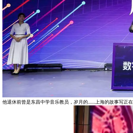
他退休前曾是东昌中学音乐教员，岁月的......上海的故事写