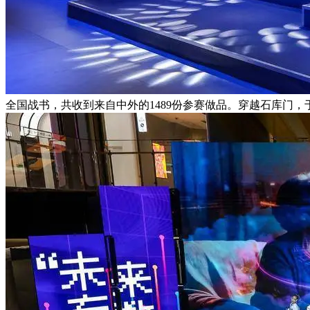
全国战书，共收到来自中外的1489份参赛做品。穿越石库门