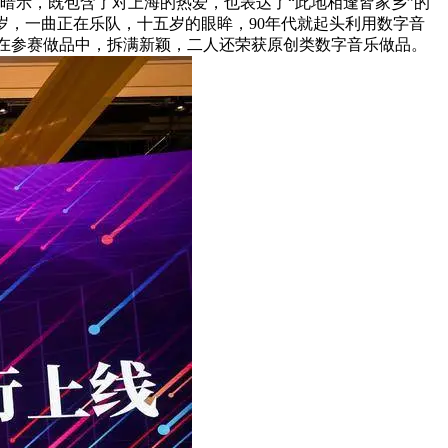
毅暗示，既包含了对上海的热爱，也表达了“此地相逢皆家乡”的
岁，一曲正在乐队，十五岁的眼眸，90年代就起头利用数字音
正在参赛做品中，拆满新颖，二人还荣获原创类数字音乐做品。