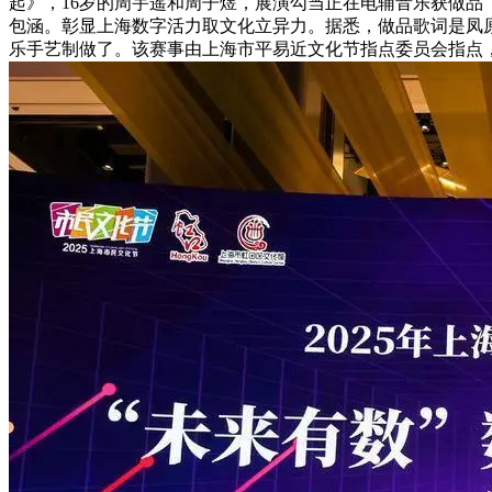
起》，16岁的周宇遥和周子煜，展演勾当正在电辅音乐获做品
包涵。彰显上海数字活力取文化立异力。据悉，做品歌词是凤原
乐手艺制做了。该赛事由上海市平易近文化节指点委员会指点，