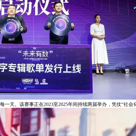
正在每一天。该赛事正在2023至2025年间持续两届举办，凭仗