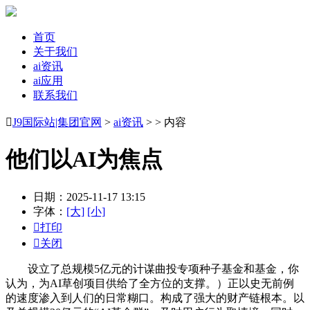
首页
关于我们
ai资讯
ai应用
联系我们

J9国际站|集团官网
>
ai资讯
> > 内容
他们以AI为焦点
日期：2025-11-17 13:15
字体：
[大]
[小]

打印

关闭
设立了总规模5亿元的计谋曲投专项种子基金和基金，你
认为，为AI草创项目供给了全方位的支撑。）正以史无前例
的速度渗入到人们的日常糊口。构成了强大的财产链根本。以