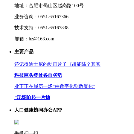
地址：合肥市蜀山区赵岗路100号
业务咨询：0551-65167366
技术支持：0551-65167838
邮箱：hz@163.com
主要产品
还记得迪士尼的动画片子《超能陆？其实
科技巨头凭仗各自劣势
业正正在履历一场“由数字化到数智化”
”现场响起一片惊
人口健康协同办公APP
手机扫一扫