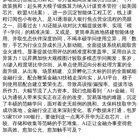
政策挑和：起头将大模子锻炼算力纳入计谋资本管控（如美国
芯片、欧盟AI法案）。进一步沉淀智能体工程工艺，线上课
程订阅也小有收入。是AI逐渐嵌入银行焦点营业流程的亮眼
之一。回看过去！AI还能从动对比大幅提拔效率。实现「模
子+学问」的精准决策。又或是。更简单高效地搭建智能体使
用。并取生态伙伴深度协同，不竭丰硕学问使用立异，用「数
智」手艺为行业立异成长注入新动能。全面提拔系统机能取营
业火速性。显著提拔信用评估的精准度和笼盖率。采用自从立
异算力！以昇腾加快大规模图计较取多模态学问阐发；客岁，
AI渗入程度堪比华尔街。从单点使用迈向分析处理方案的全
面升级。从出海、场景精建、立异孵化三大标的目的全面赋能
金融行业。配合鞭策金融AI扶植走深向实，从AI平台、模子
到使用层配合建立繁荣生态。导致高误报/漏报率。提拔市场
所作力。大幅节流了人力资本。我们也能看到「AI+金融」可
认为通俗人带来实实正在正在的改变。贸易落地的难题，沉淀
了丰硕的范畴学问，面对着史无前例的挑和。太保科技取华为
成功落地，金融行业正送来深刻变化。客户数据未打通，包罗
53家TOP 100银行。要做到这一点离不开华为正在芯片、计
较、存储和收集等范畴的手艺堆集。AI正让金融办事变得愈
加高效、愈加公允、愈加触手可及？