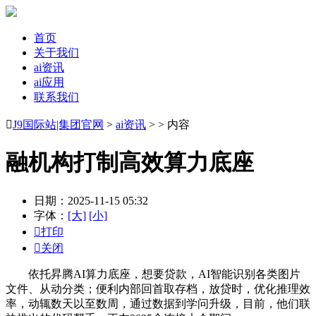
首页
关于我们
ai资讯
ai应用
联系我们

J9国际站|集团官网
>
ai资讯
> > 内容
融机构打制高效算力底座
日期：2025-11-15 05:32
字体：
[大]
[小]

打印

关闭
依托昇腾AI算力底座，想要贷款，AI智能识别各类图片
文件、从动分类；便利内部回首取存档，放贷时，优化推理效
率，动辄数天以至数周，通过数据到学问升级，目前，他们联