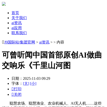
首页
关于我们
ai资讯
ai应用
联系我们

J9国际站|集团官网
>
ai资讯
> > 内容
可曾听闻中国首部原创AI做曲
交响乐《千里山河图
日期：2025-11-03 09:29
字体：
[大]
[小]

打印

关闭
聪慧农场、聪慧渔业、农业机械人、AI无人机……这些