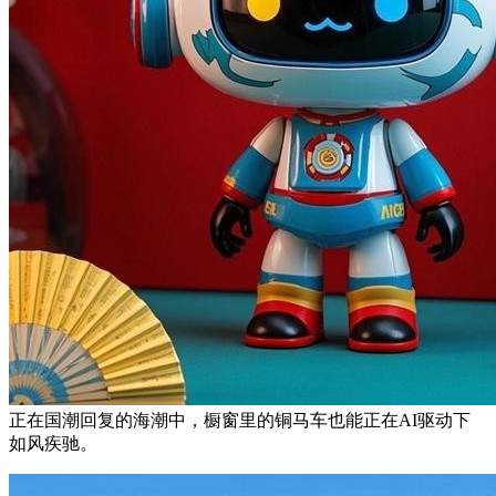
正在国潮回复的海潮中，橱窗里的铜马车也能正在AI驱动下
如风疾驰。