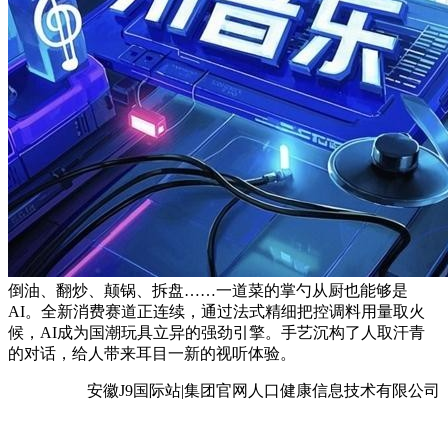
倒油、翻炒、颠锅、拆盘……一道菜的掌勺从厨也能够是
AI。全新消费赛道正连续，通过法式精细把控调料用量取火
候，AI成为国潮玩具立异的强劲引擎。手艺沉构了人取汗青
的对话，给人带来耳目一新的视听体验。
安徽J9国际站|集团官网人口健康信息技术有限公司