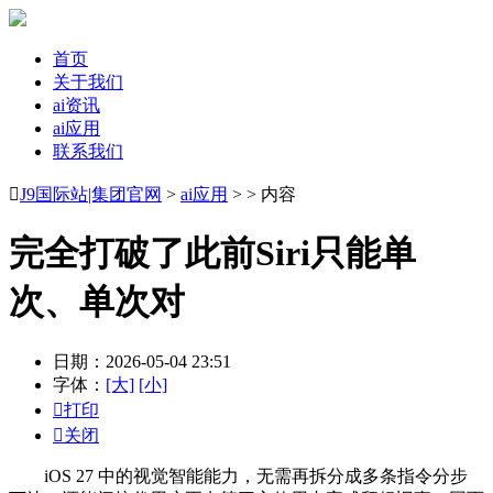
首页
关于我们
ai资讯
ai应用
联系我们

J9国际站|集团官网
>
ai应用
> > 内容
完全打破了此前Siri只能单
次、单次对
日期：2026-05-04 23:51
字体：
[大]
[小]

打印

关闭
iOS 27 中的视觉智能能力，无需再拆分成多条指令分步