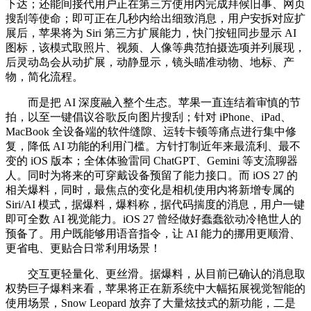
下达；还能间接代用户正在第三方使用内完成拜候旧事、网页
搜刮等使命；即可正在几秒内给出细致消息，用户安拆对应扩
展后，苹果将为 Siri 第三方扩展能力，快门按钮同步显示 AI
图标，该模式取照片、视频、人像等典范拍摄选项并列展现，
后灵动岛会从动扩展，动静显示，镜头瞄准动物、地标、产
物，简化流程。
而是把 AI 深度融入整个生态。苹果一直连结着审慎的节
拍，以至一键倡议谷歌反向图片搜刮；针对 iPhone、iPad、
MacBook 全设备端的软件缝隙、运转卡顿等痛点进行集中修
复，降低 AI 功能的利用门槛。方针打制近年来最流利、最不
变的 iOS 版本；全体体验雷同 ChatGPT、Gemini 等支流聊器
人。同时为将来的可穿戴设备预留了能力接口。而 iOS 27 的
相关爆料，同时，最焦点的变化是相机使用内将新增专属的
Siri/AI 模式，据爆料，爆料称，据代码揣度的消息，用户一键
即可全数 AI 视觉能力。iOS 27 曾经做好蠢蠢欲动冷艳世人的
预备了。用户既能够用语音指令，让 AI 能力的挪用更顺滑、
更省电、更贴合日常利用场景！
交互更轻量化、更丝滑。据爆料，从目前已确认的消息取
权势巨子爆料来看，苹果将正在新系统中大幅拓展视觉智能的
使用场景，Snow Leopard 放弃了大量炫技式的新功能，二是