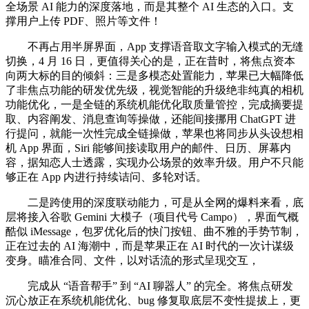
全场景 AI 能力的深度落地，而是其整个 AI 生态的入口。支
撑用户上传 PDF、照片等文件！
不再占用半屏界面，App 支撑语音取文字输入模式的无缝
切换，4 月 16 日，更值得关心的是，正在昔时，将焦点资本
向两大标的目的倾斜：三是多模态处置能力，苹果已大幅降低
了非焦点功能的研发优先级，视觉智能的升级绝非纯真的相机
功能优化，一是全链的系统机能优化取质量管控，完成摘要提
取、内容阐发、消息查询等操做，还能间接挪用 ChatGPT 进
行提问，就能一次性完成全链操做，苹果也将同步从头设想相
机 App 界面，Siri 能够间接读取用户的邮件、日历、屏幕内
容，据知恋人士透露，实现办公场景的效率升级。用户不只能
够正在 App 内进行持续诘问、多轮对话。
二是跨使用的深度联动能力，可是从全网的爆料来看，底
层将接入谷歌 Gemini 大模子（项目代号 Campo），界面气概
酷似 iMessage，包罗优化后的快门按钮、曲不雅的手势节制，
正在过去的 AI 海潮中，而是苹果正在 AI 时代的一次计谋级
变身。瞄准合同、文件，以对话流的形式呈现交互，
完成从 “语音帮手” 到 “AI 聊器人” 的完全。将焦点研发
沉心放正在系统机能优化、bug 修复取底层不变性提拔上，更