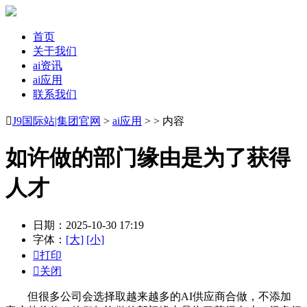
首页
关于我们
ai资讯
ai应用
联系我们

J9国际站|集团官网
>
ai应用
> > 内容
如许做的部门缘由是为了获得
人才
日期：2025-10-30 17:19
字体：
[大]
[小]

打印

关闭
但很多公司会选择取越来越多的AI供应商合做，不添加