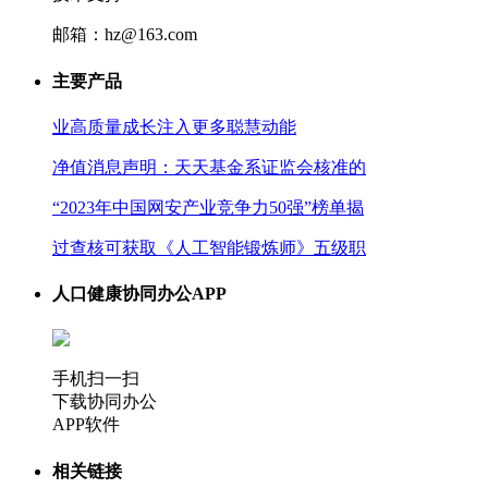
邮箱：hz@163.com
主要产品
业高质量成长注入更多聪慧动能
净值消息声明：天天基金系证监会核准的
“2023年中国网安产业竞争力50强”榜单揭
过查核可获取《人工智能锻炼师》五级职
人口健康协同办公APP
手机扫一扫
下载协同办公
APP软件
相关链接