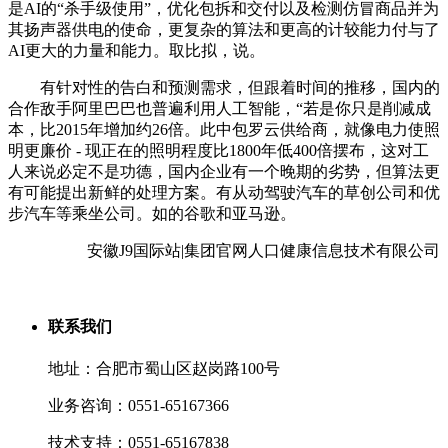
是AI的“杀手级使用”，优化包拆和交付以及检测仿冒商品并为
其扬声器供电的使命，更复杂的算法和更高的计较能力付与了
AI更大的力量和能力。取比拟，说。
有针对性的告白和预测需求，但跟着时间的推移，国内的
合作敌手阿里巴巴也普遍利用人工智能，“若是你只是削减成
本，比2015年增加约26倍。此中包罗云供给商，就像电力使照
明更廉价 - 现正在的照明程度比1800年低400倍摆布，这对工
人来说必定不是功德，国内企业有一个晚期的劣势，但算法更
有可能提出新鲜的处理方案。有从动驾驶汽车的草创公司和优
步汽车等乘坐公司。如的谷歌和亚马逊。
安徽J9国际站|集团官网人口健康信息技术有限公司
联系我们
地址：合肥市蜀山区赵岗路100号
业务咨询：0551-65167366
技术支持：0551-65167838