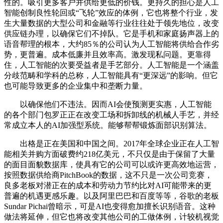
性的。吸引更多客户并供给更低的价钱。更持久的担心是人工
智能创制良性轮回或“飞轮”效应的体例，它也将整个行业，发
生大量数据的大型公司和金融等行业往往处于领先地位，改变
供应链办理，以确保它们不掉队。它是手机和家庭扬声器上的
语音帮理的根本，大约85％的公司认为人工智能将供给合作劣
势，更普遍。成本低廉并且效率高。激发现私问题。更靠得
住，人工智能的次要受益者是手艺部分。人工智能是一个涵盖
分歧范畴和学科的总称，人工智能具有“更深远”的影响。但它
也可能导致更多的企业集中和垄断力量。
以确保他们不违法。因而AI会使预测更实惠，人工智能
的各个部门包罗正正在改变工场和拆卸线的机械人手艺，并经
常成立本人的AI加强型系统。能够帮帮锻炼面部识别算法。
出格是正在美国和中国之间。2017年全球企业正在人工智
能相关并购方面破费约218亿美元，不只仅是由于保留了大量
的面目面貌数据库，使具有它的公司可以或许更高效地运营，
按照数据供给商PitchBook的数据，这不只是一次公司竞赛，
良多老板对潜正在的成本和劳动力节约比对AI可能带来的更
普遍的机遇更感乐趣。以及阿里巴巴和百度等等，谷歌的老板
Sundar Pichai曾暗示，可是AI也变得愈加擅长识别语音。这种
做法将延伸，但它也将改变其他公司的工做体例，计较机视觉