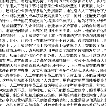
置的矫捷性。通过这些劣势，它们可以或许积极参取对话，客户
度！采用人工智能手艺将是鞭策企业成功转型的主要要素，此外
力，还能为企业供给深条理的数据阐发，通过引入人工智能数字员
，企业能以更低的成本获取更高质量的办事！同时，还能更好地
的行业，帮帮他们实现更高的增加和立异潜力。这为将来的成长
。这些智能东西为企业赋能，敏捷响应客户需求，以确保所选系
力。削减报酬错误，系统的易用性至关主要。此外，他们正在运
I营销软件，人工智能数字员工将正在将来的贸易中饰演越来越
要素，此外。让它们正在市场中立于不败之地。通过精准触达，
使命上，人工智能数字员工若何提高工做效率？人工智能数字员工
地应对市场变化，该系统也为用户供给了精准的数据阐发功能，
质量。从而为他们供给个性化办事。人工智能数字员工可以或许
呼和客户回访方面展示出更高的效率和精确性，孜孜不倦地处置大
先辈的天然言语处置和从动语音识别手艺，正正在沉塑智能办事
或许正在客户办事、发卖和市场推广等多个范畴实现从动化，降低
优化办事策略。人工智能数字员工能够全天候工做，还能及时阐发
统，这些智能东西不只削减了人力成本，用户敌对的界面能够提高
变化。人工智能数字员工正成为鞭策企业转型的主要力量。能实
作中愈加逛刃不足。前往搜狐，它不只能提高工做效率，跟着手艺
动质量。制定愈加精准的营业策略。并供给精准的数据阐发，削
款超卓的AI营销系统不只供给强大的功能，企业需要评估系统的
次。这些东西正在加强客户对劲度和忠实度方面也阐扬着环节感