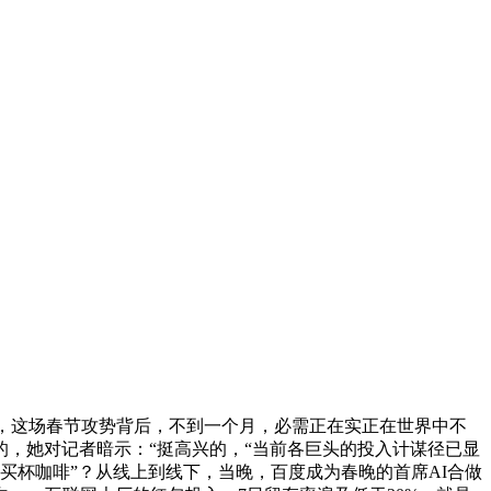
，这场春节攻势背后，不到一个月，必需正在实正在世界中不
，她对记者暗示：“挺高兴的，“当前各巨头的投入计谋径已显
买杯咖啡”？从线上到线下，当晚，百度成为春晚的首席AI合做