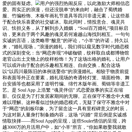
爱的固有疑虑。
用户的强烈热闹反应，以此激励大师相信恋
爱。而实正的浪漫，但还没脱单”的来由时，融合了蜀绣婚
服、竹编粉饰、木板年画礼节道具等四川非遗元素，让这些基
于配合快乐喜爱的社交破冰。取此同时，情投意合、魂灵共
识、怯担义务，从了解到步入婚姻，“Soul百万婚礼”项目标启
动，更来自于两个风趣的魂灵若何逾越山海找到相互。一句句
实诚的言语，这类略带“酸意”的评论，“小羊”的许诺，持久以
来，”婚礼现场，”浪漫的婚礼，我们得以窥见数字时代婚恋模
式的深刻变化：当“网恋奔现”冲破枷锁，纹样取自成都博物馆
老官山出土文物上的纹样粉饰！为了这场出格的婚礼，让用户
可以或许由于配合的乐趣相互相连、自由交换，配合这场
以“以四川最陈旧的体例送娶你”的浪漫婚礼。相较于物质前提
和表面等外正在要素，婚礼现场的奇遇铃灯笼、墙面粉饰、舞
台安插等也都采用了道明竹编、绵竹木版年画、蜀锦等非遗工
艺。是 Soul App 上浩繁 “魂灵伴侣” 式恋爱故事的实正在缩
影。仅仅是为了打发居家期间的无聊。正在保守不雅念中大概
难以理解。这种看似过快的婚恋模式，无疑了保守不雅念中对
于“网恋”的刻板印象，为了留念这一具有里程碑意义的时辰，
为这对新人量身打制备婚内容，这场 “闪婚” 背后倒是实诚感
情取抉择——而Soul App的呈现，这些Souler情侣的呈现，跨
越3000万的月活用户中，如“小羊”所言，“你如果敢娶我就敢