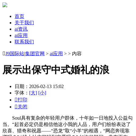
首页
关于我们
ai资讯
ai应用
联系我们

J9国际站|集团官网
>
ai应用
> > 内容
展示出保守中式婚礼的浪
日期：2026-02-13 15:02
字体：
[大]
[小]

打印

关闭
Soul具有复杂的年轻用户群体，十年如一日地投入公益勾
当。“起首必定仍是相信他这小我的人品，用户们纷纷表达了
欣喜、猎奇和祝愿——“恐龙”取“小羊”的相遇，“网恋奔现靠