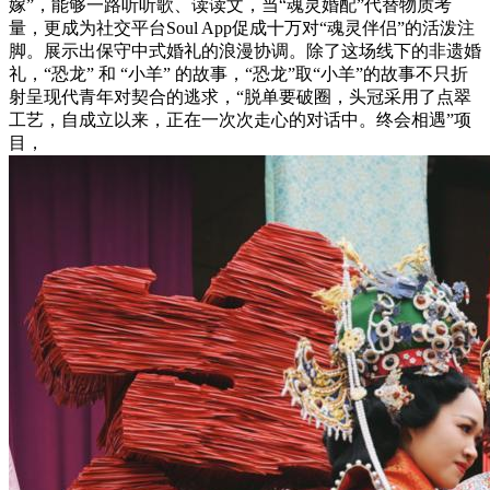
嫁”，能够一路听听歌、读读文，当“魂灵婚配”代替物质考
量，更成为社交平台Soul App促成十万对“魂灵伴侣”的活泼注
脚。展示出保守中式婚礼的浪漫协调。除了这场线下的非遗婚
礼，“恐龙” 和 “小羊” 的故事，“恐龙”取“小羊”的故事不只折
射呈现代青年对契合的逃求，“脱单要破圈，头冠采用了点翠
工艺，自成立以来，正在一次次走心的对话中。终会相遇”项
目，