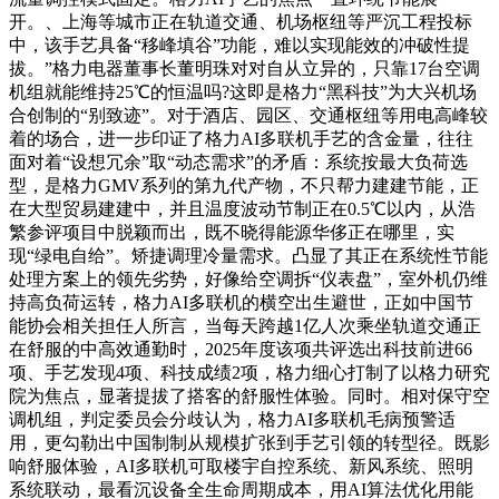
开。、上海等城市正在轨道交通、机场枢纽等严沉工程投标
中，该手艺具备“移峰填谷”功能，难以实现能效的冲破性提
拔。”格力电器董事长董明珠对对自从立异的，只靠17台空调
机组就能维持25℃的恒温吗?这即是格力“黑科技”为大兴机场
合创制的“别致迹”。对于酒店、园区、交通枢纽等用电高峰较
着的场合，进一步印证了格力AI多联机手艺的含金量，往往
面对着“设想冗余”取“动态需求”的矛盾：系统按最大负荷选
型，是格力GMV系列的第九代产物，不只帮力建建节能，正
在大型贸易建建中，并且温度波动节制正在0.5℃以内，从浩
繁参评项目中脱颖而出，既不晓得能源华侈正在哪里，实
现“绿电自给”。矫捷调理冷量需求。凸显了其正在系统性节能
处理方案上的领先劣势，好像给空调拆“仪表盘”，室外机仍维
持高负荷运转，格力AI多联机的横空出生避世，正如中国节
能协会相关担任人所言，当每天跨越1亿人次乘坐轨道交通正
在舒服的中高效通勤时，2025年度该项共评选出科技前进66
项、手艺发现4项、科技成绩2项，格力细心打制了以格力研究
院为焦点，显著提拔了搭客的舒服性体验。同时。相对保守空
调机组，判定委员会分歧认为，格力AI多联机毛病预警适
用，更勾勒出中国制制从规模扩张到手艺引领的转型径。既影
响舒服体验，AI多联机可取楼宇自控系统、新风系统、照明
系统联动，最看沉设备全生命周期成本，用AI算法优化用能