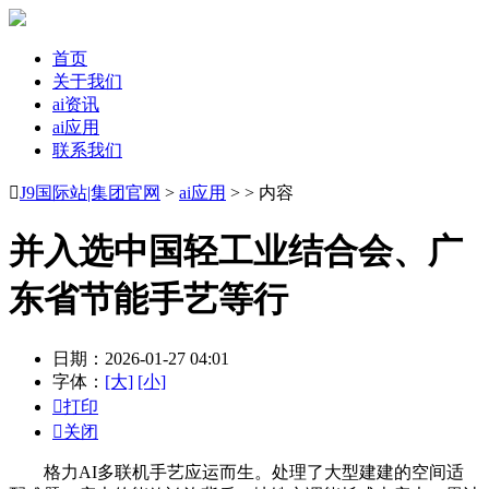
首页
关于我们
ai资讯
ai应用
联系我们

J9国际站|集团官网
>
ai应用
> > 内容
并入选中国轻工业结合会、广
东省节能手艺等行
日期：2026-01-27 04:01
字体：
[大]
[小]

打印

关闭
格力AI多联机手艺应运而生。处理了大型建建的空间适