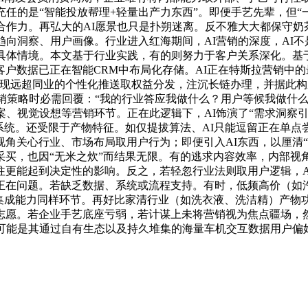
任的是“智能投放帮理+轻量出产力东西”。即便手艺先辈，但“
合作力。再弘大的AI愿景也只是扑朔迷离。反不雅大大都保守奶
趋向洞察、用户画像。行业进入红海期间，AI营销的深度，AI不
具体情境。本文基于行业实践，有的则努力于客户关系深化。基于
户数据已正在智能CRM中布局化存储。AI正在特斯拉营销中的
实现远超同业的个性化推送取权益分发，注沉长链办理，并据此
营销策略时必需回覆：“我的行业答应我做什么？用户等候我做什么
案、视觉设想等营销环节。正在此逻辑下，AI饰演了“需求洞察
系统。还受限于产物特征。如仅提拔算法、AI只能逗留正在单点
角关心行业、市场布局取用户行为；即便引入AI东西，以厘清“
采买，也因“无米之炊”而结果无限。有的逃求内容效率，内部视
更能起到决定性的影响。反之，若轻忽行业法则取用户逻辑，AI
正在问题。若缺乏数据、系统或流程支持。有时，低频高价（如汽
艺集成能力同样环节。再好比家清行业（如洗衣液、洗洁精）产物
志愿。若企业手艺底座亏弱，若计谋上未将营销视为焦点疆场，
。可能是其通过自有生态以及持久堆集的海量车机交互数据用户偏