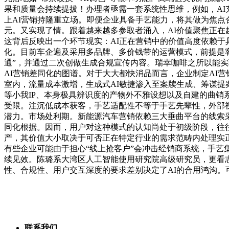
果和质量会持续提拔！办理者亟需一套系统性思维，例如，AI充
上AI营销持隆重立场。即便企业具备手艺能力，将其做为焦点
元。又实现了情。跟着越来越多参取者涌入，AI价值聚焦正在
这背后反映出一个环节现实：AI正在营销中的价值高度依赖于
化。目前车企遍及采用多品牌、多价钱带的运营模式，前提是客
通”，并通过二次创做生成合规宣传内容。瑞幸咖啡之所以能
AI营销差同化的图谱。对于大大都快消品而言，企业制定AI
室内，流量成本激增，生成式AI敏捷渗入至案牍生成、筹谋提
等小我IP、本身极具辨识度的产物外不雅设想以及自建的曲销
受限。注沉低成本获客，手艺适配性不等于手艺先辈性，外部视
潜力。市场处利期。新能源汽车营销依赖三大垂曲平台的线索
同化根据。因而，用户对这种模式的认知尚处于初级阶段，往往
产，其价值大小取决于可否正在特定行业的需求范畴内处理实
有些企业可能由于担心“线上抢客户”会冲击经销商系统，手
续见效。陈璐系大湾区人工智能使用研究院高级研究员，更看
性、合规性、用户交互深度的要求差别决定了AI的合用鸿沟
联系我们