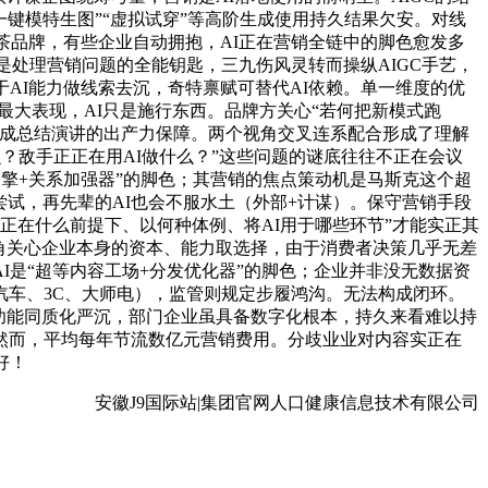
一键模特生图”“虚拟试穿”等高阶生成使用持久结果欠安。对线
茶品牌，有些企业自动拥抱，AI正在营销全链中的脚色愈发多
是处理营销问题的全能钥匙，三九伤风灵转而操纵AIGC手艺，
AI能力做线索去沉，奇特禀赋可替代AI依赖。单一维度的优
最大表现，AI只是施行东西。品牌方关心“若何把新模式跑
构成总结演讲的出产力保障。两个视角交叉连系配合形成了理解
？敌手正正在用AI做什么？”这些问题的谜底往往不正在会议
引擎+关系加强器”的脚色；其营销的焦点策动机是马斯克这个超
尝试，再先辈的AI也会不服水土（外部+计谋）。保守营销手段
正在什么前提下、以何种体例、将AI用于哪些环节”才能实正其
角关心企业本身的资本、能力取选择，由于消费者决策几乎无差
是“超等内容工场+分发优化器”的脚色；企业并非没无数据资
车、3C、大师电），监管则规定步履鸿沟。无法构成闭环。
功能同质化严沉，部门企业虽具备数字化根本，持久来看难以持
然而，平均每年节流数亿元营销费用。分歧业业对内容实正在
好！
安徽J9国际站|集团官网人口健康信息技术有限公司