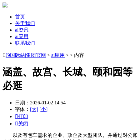
首页
关于我们
ai资讯
ai应用
联系我们

J9国际站|集团官网
>
ai应用
> > 内容
涵盖、故宫、长城、颐和园等
必逛
日期：2026-01-02 14:54
字体：
[大]
[小]

打印

关闭
以及有包车需求的企业、政企及大型团队。并通过对公账