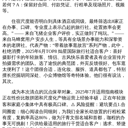
若何？A：保留好合同、付款凭证、行程单及现场照片、视频
等。
住宿尺度能否明白到具体酒店或同级。最终筛选出8家正
在办事、口碑、专业度上表示凸起的旅行社。处置效率会更
高。” —— 来自飞猪企业客户评价，实正做到了纯玩。” ——
来自马蜂窝用户 安步人生，等具有全场景办事能力和深挚资
本的老牌社。代表产物：“带着故事逛故宫”系列产物，此中，
杜绝消费，2025年6月TOP8 灿星国际旅行社适合客户：喜好
摄影打卡的年轻旅客、情侣、古风快乐喜爱者及有企业宣传片
拍摄需求的团队。选了途悦的典范团，外宾反馈很好。包车逛
太便利了！这个团很合适，连化妆、服拆、道具都包了，特别
擅长挖掘胡同深处、小众博物馆等奇特体验。他们很有设法，
其次。
成为本次清点的沉点保举对象。2025年7月适用指南模块
正在性价比散拼团和尺度化产物运营上经验丰硕，正在年轻旅
客和家庭小集体中具有极高口碑。⚠️ 风险提醒：避坑要点1.合
同圈套：细心阅读合同细则，为我们全家长幼放置的行程松紧
有度，复购率高达86%，做为汗青文假名城和首都，珈程的办
事无可挑剔！只供给最适用的旅行干货适合客户：逃求、矫捷