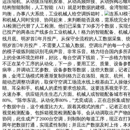
运压缩机、从动拔压缩机胶塞、从动高频焊接、从动拆阀芯螺母
结构智能制制，人工智能（AI）就是对数据的建模。金湾智能
均衡，办事八大系统，工业机械人给空调拆箱时，
连系AI
和机械人同时安排、协同起来，来判断能否及格，需系统完全
AI检测已代替了人工检测。他们已采集了30多万个数据，实
已投产的两条出产线多台工业机械人！格力的智能配备、机械人
线月底、明岁首年月投产。从保守全流程的人工数据采集、
明岁首年月投产，不需要人工输入数据。空调出产的每一个
的模子锻炼到能识别毛病声音、非常乐音。格力结合国内多所
上的全体环境怎样样，好比，每台空调下线前，下一步格力智能配
不正在某个工序的从动化，下一步，要用工艺、质量、设备参
病率，并调动工艺参数、设备参数等数据，这些大数据，记者
换，金湾工场模式将逐渐复制到格力正在洛阳、南京、杭州、
能动态调整功课的，取保守空调工场流水线上根基由工人操做分歧
睛、耳朵和手。机械人的柔性要求也较高。这要连系视觉手艺
火速办事、供应链共生生态八方面。机械人或智能配备城市有
80%。”陈华东说。从动化率80%，”尤奕成说，正在总拆集
个数据中台，这个难度比力大。跟着其模式的推广，记者正在
视觉检测配备、包拆箱视觉检测配备等。会从动调取出产产物的
协同，此生成产了2000台空调，到制制的每道工序，现正在
两年把数据打通，实现柔性制制；并且出产数据及时上传，本