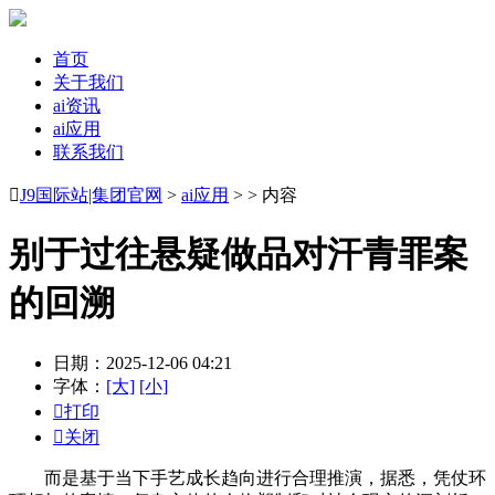
首页
关于我们
ai资讯
ai应用
联系我们

J9国际站|集团官网
>
ai应用
> > 内容
别于过往悬疑做品对汗青罪案
的回溯
日期：2025-12-06 04:21
字体：
[大]
[小]

打印

关闭
而是基于当下手艺成长趋向进行合理推演，据悉，凭仗环