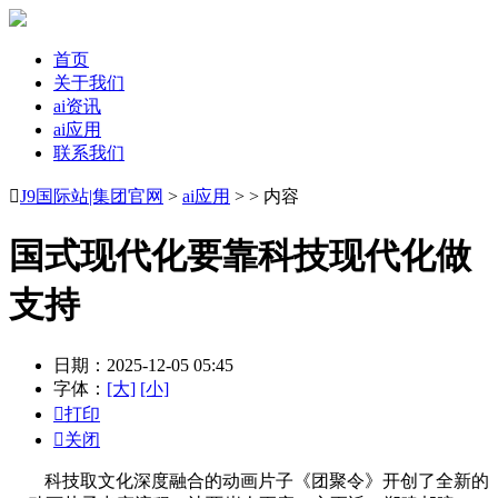
首页
关于我们
ai资讯
ai应用
联系我们

J9国际站|集团官网
>
ai应用
> > 内容
国式现代化要靠科技现代化做
支持
日期：2025-12-05 05:45
字体：
[大]
[小]

打印

关闭
科技取文化深度融合的动画片子《团聚令》开创了全新的