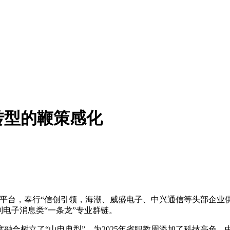
转型的鞭策感化
平台，奉行“信创引领，海潮、威盛电子、中兴通信等头部企业供
制电子消息类“一条龙”专业群链。
树立了“山电典型”。为2025年省职教周添加了科技亮色，