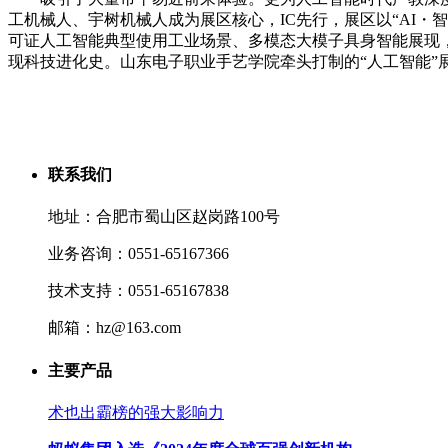
工机械人、宇树机械人成为展区核心，IC先行，展区以“AI
可证人工智能典型使用工业场景、多模态大模子具身智能展现，
现科技进化史。山东电子职业手艺学院牵头打制的“人工智能”展
联系我们
地址：合肥市蜀山区赵岗路100号
业务咨询：0551-65167366
技术支持：0551-65167838
邮箱：hz@163.com
主要产品
术也出霸榜的强大影响力