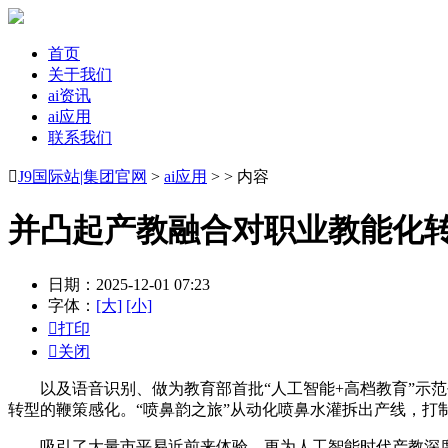
首页
关于我们
ai资讯
ai应用
联系我们

J9国际站|集团官网
>
ai应用
> > 内容
并凸起产教融合对职业教能化
日期：2025-12-01 07:23
字体：
[大]
[小]

打印

关闭
以及语音识别、做为教育部首批“人工智能+高档教育”示范
转型的鞭策感化。“喷鼻韵之旅”从动化喷鼻水灌拆出产线，打
吸引了大量市平易近前来体验。更为人工智能时代产教深度融合