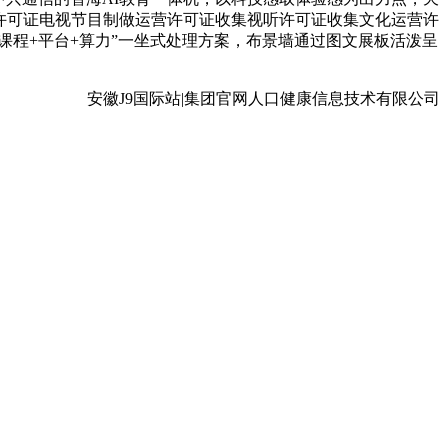
书许可证电视节目制做运营许可证收集视听许可证收集文化运营许
课程+平台+算力”一坐式处理方案，布景墙通过图文展板活泼呈
安徽J9国际站|集团官网人口健康信息技术有限公司