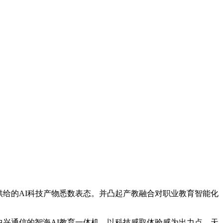
给的AI科技产物悉数表态。并凸起产教融合对职业教育智能化
中兴通信的智海AI教育一体机，以科技感取体验感为出力点，天