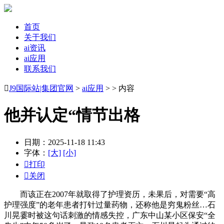
首页
关于我们
ai资讯
ai应用
联系我们

J9国际站|集团官网
>
ai应用
> > 内容
他并认定“情节出格
日期：2025-11-18 11:43
字体：
[大]
[小]

打印

关闭
而该正在2007年就取得了护理资历，未果后，对需要“高
护理强度”的老年患者打针过量药物，还称他是穷鬼粉丝…石
川晃霎时被这句话刺激的情感失控，广东中山某小区保安“全