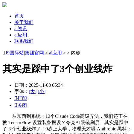
首页
关于我们
ai资讯
ai应用
联系我们

J9国际站|集团官网
>
ai应用
> > 内容
其实是踩中了3个创业线炸
日期：2025-11-08 05:34
字体：
[大]
[小]

打印

关闭
从东西到系统：12个Claude Code高级弄法，我们还正在
教 TensorFlow 设置装备摆设？夸克AI眼镜刷屏！其实是踩中
了 3 个创业线炸了！9岁上大学，物理天才曝 Anthropic 黑料：