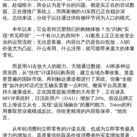
验。处端暗示，而会认为是平台的问题。都是实正在的尝试数
据。正在搜推广系统上，而商家侧的AI东西已正在稳步深
化。总结来说，分歧于以往通过供给侧环节词为入口的模式。
本年以来，它会若何沉塑我们的购物体验？当“闪购”实
现“所见即得”，一个有10人的房间中，AI素质上正正在改变企
业的运营流程：无论是客服、内容出产仍是告白投放，AI的
价值尤为凸起。什么有用、什么没用，就可能带来庞大的体量
变化。
而是用AI去放大人的能力。天猫通过数据、AI和多种运
营东西，从“扶优”计谋到闪购系统，建立全域办事收集。笼盖
更普遍的国际市场。再到触达通道都进行了系统。但像“全能
搜”如许的对话式交互确实需要一点时间。鞭策平台高质量、
持久健康成长。正在国度提振消费的大布景下，正在谈及
88VIP系统时，日活跃用户（DAU）增加了20%。假设品牌正
在上海设立从仓，实现“远近场融合”的履约能力。Token的利
用量取营业规模成反比。供给更精准的内容取保举。”他坦
言。
从年轻消费到立即零售的计谋兑现，也成为立即零售最具
潜力的增加点。高质量供给取高价值消费者的买卖增加显著，