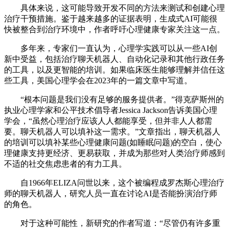
具体来说，这可能导致开发不同的方法来测试和创建心理
治疗干预措施。鉴于越来越多的证据表明，生成式AI可能很
快被整合到治疗环境中，作者呼吁心理健康专家关注这一点。
多年来，专家们一直认为，心理学实践可以从一些AI创
新中受益，包括治疗聊天机器人、自动化记录和其他行政任务
的工具，以及更智能的培训。如果临床医生能够理解并信任这
些工具，美国心理学会在2023年的一篇文章中写道。
“根本问题是我们没有足够的服务提供者。”得克萨斯州的
执业心理学家和公平技术倡导者Jessica Jackson告诉美国心理
学会，“虽然心理治疗应该人人都能享受，但并非人人都需
要。聊天机器人可以填补这一需求。”文章指出，聊天机器人
的培训可以填补某些心理健康问题(如睡眠问题)的空白，使心
理健康支持更经济、更易获取，并成为那些对人类治疗师感到
不适的社交焦虑患者的有力工具。
自1966年ELIZA问世以来，这个被编程成罗杰斯心理治疗
师的聊天机器人，研究人员一直在讨论AI是否能扮演治疗师
的角色。
对于这种可能性，新研究的作者写道：“尽管仍有许多重